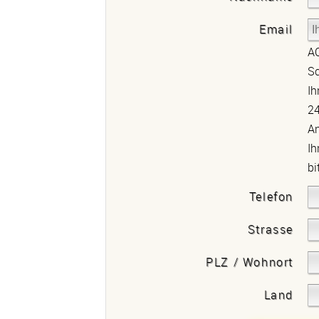
Email
AC
Sc
Ih
24
An
Ih
bi
Telefon
Strasse
PLZ / Wohnort
Land