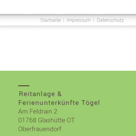
Startseite
|
Impressum
|
Datenschutz
Reitanlage &
Ferienunterkünfte Tögel
Am Feldrain 2
01768
Glashütte OT
Oberfrauendorf